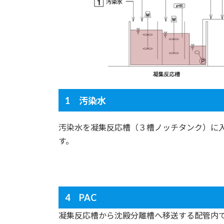
1 汚染水
汚染水を凝集反応槽（３槽ノッチタンク）に
す。
4 PAC
凝集反応槽から沈殿分離槽へ移送する配管内で