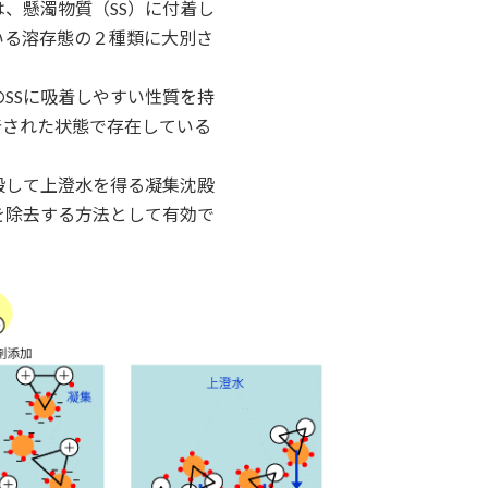
は、懸濁物質（SS）に付着し
いる溶存態の２種類に大別さ
のSSに吸着しやすい性質を持
吸着された状態で存在している
殿して上澄水を得る凝集沈殿
を除去する方法として有効で