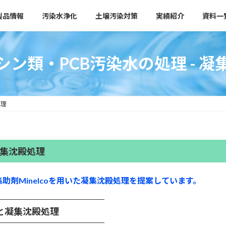
製品情報
汚染水浄化
土壌汚染対策
実績紹介
資料一
シン類・PCB汚染水の処理 - 凝
処理
凝集沈殿処理
助剤Minelcoを用いた凝集沈殿処理を提案しています。
と凝集沈殿処理