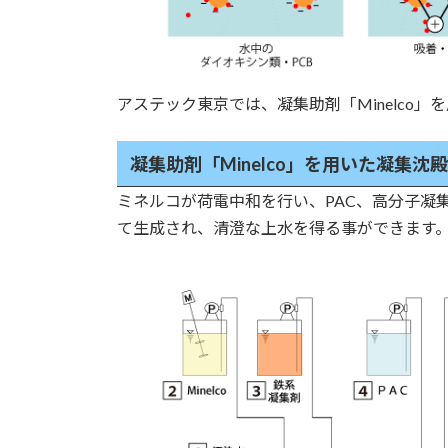
アステック東京では、凝集助剤「Minelco
凝集助剤「Minelco」を用いた凝集沈
ミネルコが荷電中和を行い、PAC、高分子凝
て生成され、清澄な上水を得る事ができます