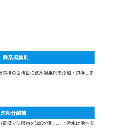
 鉄系凝集剤
反応槽の２槽目に鉄系凝集剤を添加・撹拌しま
 沈殿分離槽
分離槽で沈殿物を沈殿分離し、上澄水は活性炭