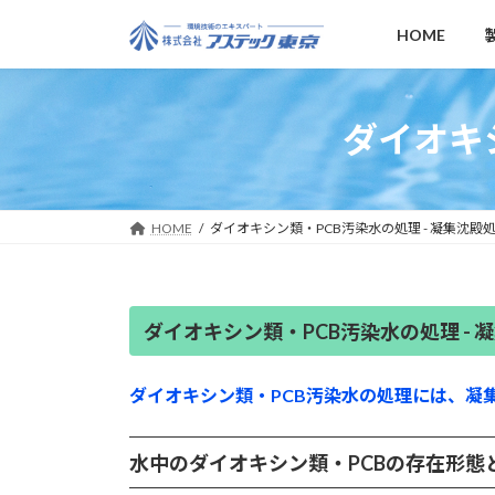
コ
ナ
HOME
ン
ビ
テ
ゲ
ン
ー
ツ
シ
ダイオキ
へ
ョ
ス
ン
キ
に
ッ
移
HOME
ダイオキシン類・PCB汚染水の処理 - 凝集沈殿
プ
動
ダイオキシン類・PCB汚染水の処理 - 
ダイオキシン類・PCB汚染水の処理には、凝集
水中のダイオキシン類・PCBの存在形態