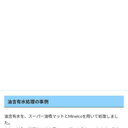
沈殿分離槽で沈殿物を沈殿分離し、上澄水は処理水として放流し
ます。沈殿物は汚泥として処理します。
適用可能物質
・油含有水
適用サイト
・ガソリンスタンド跡地
凝集助剤 Minelco
油含有水処理の事例
油含有水を、スーパー油吸マットとMinelcoを用いて処理しまし
た。