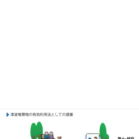
連続混合方式による現場事例
汚染内容：水銀、砒素、鉛汚染土壌
対象土量：7,000m3
対象工法：不溶化工法
工期 ：2 ヶ月
シーリングソイル工法
カタログ・資料ダウンロード